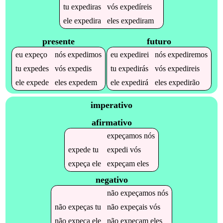
tu
expediras
vós
expedíreis
ele
expedira
eles
expediram
presente
futuro
eu
expeço
nós
expedimos
eu
expedirei
nós
expediremos
tu
expedes
vós
expedis
tu
expedirás
vós
expedireis
ele
expede
eles
expedem
ele
expedirá
eles
expedirão
imperativo
afirmativo
expeçamos
nós
expede
tu
expedi
vós
expeça
ele
expeçam
eles
negativo
não
expeçamos
nós
não
expeças
tu
não
expeçais
vós
não
expeça
ele
não
expeçam
eles