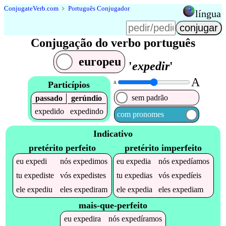
Conjugate
Verb
.
com
﹥
Português Conjugador
língua
Conjugação do verbo português
europeu
'
expedir
'
A
Particípios
A
sem padrão
passado
gerúndio
expedido
expedindo
com pronomes
Indicativo
pretérito perfeito
pretérito imperfeito
eu
expedi
nós
expedimos
eu
expedia
nós
expedíamos
tu
expediste
vós
expedistes
tu
expedias
vós
expedíeis
ele
expediu
eles
expediram
ele
expedia
eles
expediam
mais-que-perfeito
eu
expedira
nós
expedíramos