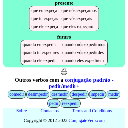
presente
que
eu
expeça
que
nós
expeçamos
que
tu
expeças
que
vós
expeçais
que
ele
expeça
que
eles
expeçam
futuro
quando
eu
expedir
quando
nós
expedirmos
quando
tu
expedires
quando
vós
expedirdes
quando
ele
expedir
quando
eles
expedirem
Outros verbos com a
conjugação padrão -
pedir/medir+
comedir
desimpedir
desmedir
despedir
impedir
medir
pedir
reexpedir
Sobre
Contactos
Terms and Conditions
Copyright © 2012-2022
Conjugate
Verb
.
com