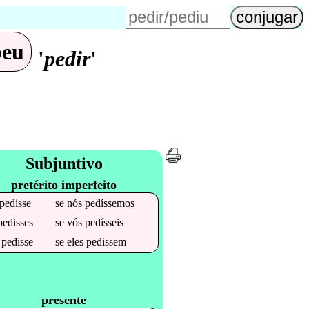
peu
'
pedir
'
Subjuntivo
pretérito imperfeito
pedisse
se
nós
pedíssemos
pedisses
se
vós
pedísseis
e
pedisse
se
eles
pedissem
presente