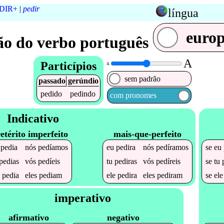
DIR+
|
pedir
língua
euro
o do verbo português
A
Particípios
A
sem padrão
passado
gerúndio
pedido
pedindo
com pronomes
Indicativo
etérito imperfeito
mais-que-perfeito
u
pedia
nós
pedíamos
eu
pedira
nós
pedíramos
se
eu
pedias
vós
pedíeis
tu
pediras
vós
pedíreis
se
tu
e
pedia
eles
pediam
ele
pedira
eles
pediram
se
el
imperativo
afirmativo
negativo