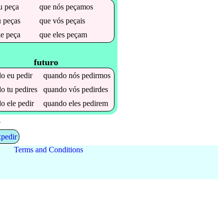
u
peça
que
nós
peçamos
u
peças
que
vós
peçais
le
peça
que
eles
peçam
futuro
do
eu
pedir
quando
nós
pedirmos
do
tu
pedires
quando
vós
pedirdes
do
ele
pedir
quando
eles
pedirem
+
xpedir
Terms and Conditions