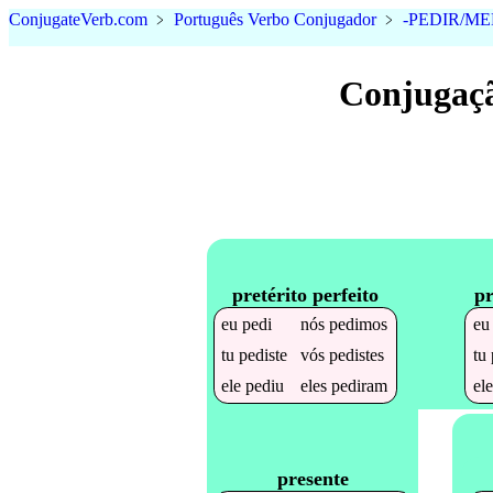
Conjugate
Verb
.
com
﹥
Português Verbo Conjugador
﹥
-PEDIR/ME
Conjugaçã
pretérito perfeito
pr
eu
pedi
nós
pedimos
e
tu
pediste
vós
pedistes
tu
ele
pediu
eles
pediram
el
presente