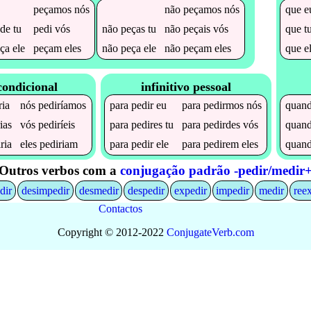
peçamos
nós
não
peçamos
nós
que
e
de
tu
pedi
vós
não
peças
tu
não
peçais
vós
que
t
ça
ele
peçam
eles
não
peça
ele
não
peçam
eles
que
e
condicional
infinitivo pessoal
ria
nós
pediríamos
para
pedir
eu
para
pedirmos
nós
quan
ias
vós
pediríeis
para
pedires
tu
para
pedirdes
vós
quan
ria
eles
pediriam
para
pedir
ele
para
pedirem
eles
quan
Outros verbos com a
conjugação padrão -pedir/medir
dir
desimpedir
desmedir
despedir
expedir
impedir
medir
ree
Contactos
Copyright © 2012-2022
Conjugate
Verb
.
com