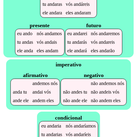
tu
andaras
vós
andáreis
ele
andara
eles
andaram
presente
futuro
eu
ando
nós
andamos
eu
andarei
nós
andaremos
tu
andas
vós
andais
tu
andarás
vós
andareis
ele
anda
eles
andam
ele
andará
eles
andarão
imperativo
afirmativo
negativo
andemos
nós
não
andemos
nós
anda
tu
andai
vós
não
andes
tu
não
andeis
vós
ande
ele
andem
eles
não
ande
ele
não
andem
eles
condicional
eu
andaria
nós
andaríamos
tu
andarias
vós
andaríeis