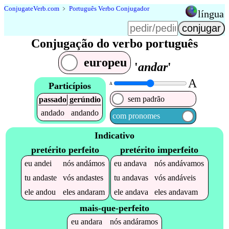
Conjugate
Verb
.
com
﹥
Português Verbo Conjugador
língua
Conjugação do verbo português
europeu
'
andar
'
A
Particípios
A
sem padrão
passado
gerúndio
andado
andando
com pronomes
Indicativo
pretérito perfeito
pretérito imperfeito
eu
andei
nós
andámos
eu
andava
nós
andávamos
tu
andaste
vós
andastes
tu
andavas
vós
andáveis
ele
andou
eles
andaram
ele
andava
eles
andavam
mais-que-perfeito
eu
andara
nós
andáramos