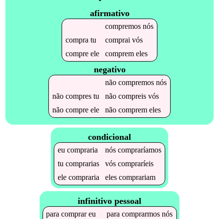
afirmativo
compremos
nós
compra
tu
comprai
vós
compre
ele
comprem
eles
negativo
não
compremos
nós
não
compres
tu
não
compreis
vós
não
compre
ele
não
comprem
eles
condicional
eu
compraria
nós
compraríamos
tu
comprarias
vós
compraríeis
ele
compraria
eles
comprariam
infinitivo pessoal
para
comprar
eu
para
comprarmos
nós