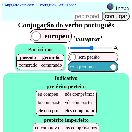
Conjugate
Verb
.
com
﹥
Português Conjugador
língua
Conjugação do verbo português
europeu
'
comprar
'
A
Particípios
A
sem padrão
passado
gerúndio
comprado
comprando
com pronomes
Indicativo
pretérito perfeito
eu
comprei
nós
comprámos
tu
compraste
vós
comprastes
ele
comprou
eles
compraram
pretérito imperfeito
eu
comprava
nós
comprávamos