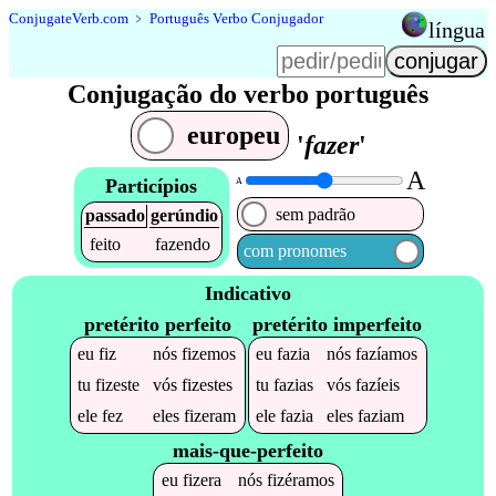
Conjugate
Verb
.
com
﹥
Português Verbo Conjugador
língua
Conjugação do verbo português
europeu
'
fazer
'
A
Particípios
A
sem padrão
passado
gerúndio
feito
fazendo
com pronomes
Indicativo
pretérito perfeito
pretérito imperfeito
eu
fiz
nós
fizemos
eu
fazia
nós
fazíamos
tu
fizeste
vós
fizestes
tu
fazias
vós
fazíeis
ele
fez
eles
fizeram
ele
fazia
eles
faziam
mais-que-perfeito
eu
fizera
nós
fizéramos