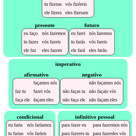
tu
fizeras
vós
fizéreis
ele
fizera
eles
fizeram
presente
futuro
eu
faço
nós
fazemos
eu
farei
nós
faremos
tu
fazes
vós
fazeis
tu
farás
vós
fareis
ele
faz
eles
fazem
ele
fará
eles
farão
imperativo
afirmativo
negativo
façamos
nós
não
façamos
nós
faz
tu
fazei
vós
não
faças
tu
não
façais
vós
faça
ele
façam
eles
não
faça
ele
não
façam
eles
condicional
infinitivo pessoal
eu
faria
nós
faríamos
para
fazer
eu
para
fazermos
nós
tu
farias
vós
faríeis
para
fazeres
tu
para
fazerdes
vós