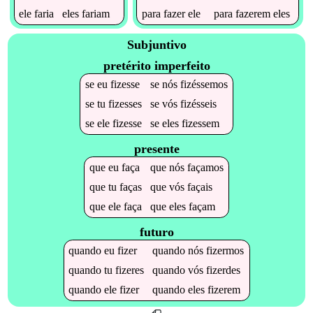
ele
faria
eles
fariam
para
fazer
ele
para
fazerem
eles
Subjuntivo
pretérito imperfeito
se
eu
fizesse
se
nós
fizéssemos
se
tu
fizesses
se
vós
fizésseis
se
ele
fizesse
se
eles
fizessem
presente
que
eu
faça
que
nós
façamos
que
tu
faças
que
vós
façais
que
ele
faça
que
eles
façam
futuro
quando
eu
fizer
quando
nós
fizermos
quando
tu
fizeres
quando
vós
fizerdes
quando
ele
fizer
quando
eles
fizerem