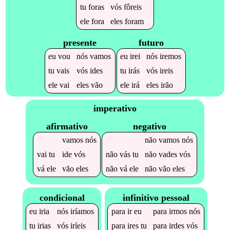
tu
foras
vós
fôreis
ele
fora
eles
foram
presente
futuro
eu
vou
nós
vamos
eu
irei
nós
iremos
tu
vais
vós
ides
tu
irás
vós
ireis
ele
vai
eles
vão
ele
irá
eles
irão
imperativo
afirmativo
negativo
vamos
nós
não
vamos
nós
vai
tu
ide
vós
não
vás
tu
não
vades
vós
vá
ele
vão
eles
não
vá
ele
não
vão
eles
condicional
infinitivo pessoal
eu
iria
nós
iríamos
para
ir
eu
para
irmos
nós
tu
irias
vós
iríeis
para
ires
tu
para
irdes
vós