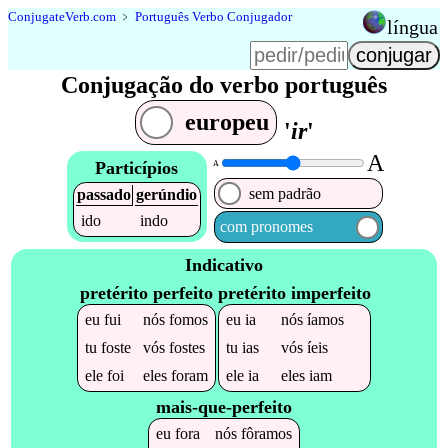
Conjugate
Verb
.
com
﹥
Português Verbo Conjugador
língua
Conjugação do verbo português
europeu
'
ir
'
A
Particípios
A
sem padrão
passado
gerúndio
ido
indo
com pronomes
Indicativo
pretérito perfeito
pretérito imperfeito
eu
fui
nós
fomos
eu
ia
nós
íamos
tu
foste
vós
fostes
tu
ias
vós
íeis
ele
foi
eles
foram
ele
ia
eles
iam
mais-que-perfeito
eu
fora
nós
fôramos