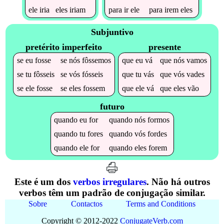
ele
iria
eles
iriam
para
ir
ele
para
irem
eles
Subjuntivo
pretérito imperfeito
presente
se
eu
fosse
se
nós
fôssemos
que
eu
vá
que
nós
vamos
se
tu
fôsseis
se
vós
fósseis
que
tu
vás
que
vós
vades
se
ele
fosse
se
eles
fossem
que
ele
vá
que
eles
vão
futuro
quando
eu
for
quando
nós
formos
quando
tu
fores
quando
vós
fordes
quando
ele
for
quando
eles
forem
Este é um dos
verbos irregulares
. Não há outros
verbos têm um padrão de conjugação similar.
Sobre
Contactos
Terms and Conditions
Copyright © 2012-2022
Conjugate
Verb
.
com